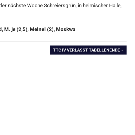
 der nächste Woche Schreiersgrün, in heimischer Halle,
, M. je (2,5), Meinel (2), Moskwa
NÄCHSTER
TTC IV VERLÄSST TABELLENENDE
BEITRAG: