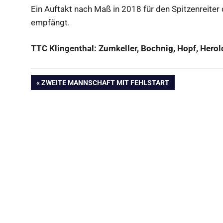
Ein Auftakt nach Maß in 2018 für den Spitzenreiter
empfängt.
TTC Klingenthal: Zumkeller, Bochnig, Hopf, Herold
Beitragsnavigation
VORHERIGER
ZWEITE MANNSCHAFT MIT FEHLSTART
BEITRAG: