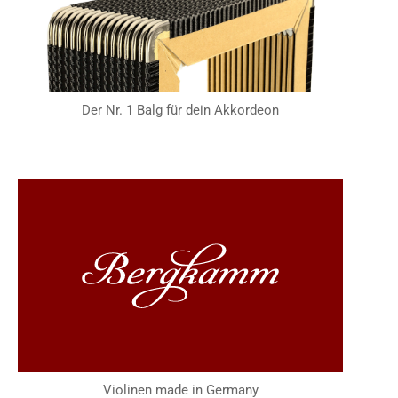
Der Nr. 1 Balg für dein Akkordeon
Violinen made in Germany