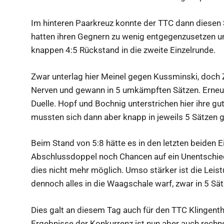
Im hinteren Paarkreuz konnte der TTC dann diesen 
hatten ihren Gegnern zu wenig entgegenzusetzen un
knappen 4:5 Rückstand in die zweite Einzelrunde.
Zwar unterlag hier Meinel gegen Kussminski, doch Z
Nerven und gewann in 5 umkämpften Sätzen. Erneut
Duelle. Hopf und Bochnig unterstrichen hier ihre gu
mussten sich dann aber knapp in jeweils 5 Sätzen 
Beim Stand von 5:8 hätte es in den letzten beiden 
Abschlussdoppel noch Chancen auf ein Unentschie
dies nicht mehr möglich. Umso stärker ist die Leis
dennoch alles in die Waagschale warf, zwar in 5 Sät
Dies galt an diesem Tag auch für den TTC Klingenth
Ergebnisse der Konkurrenz ist nun aber auch rechne