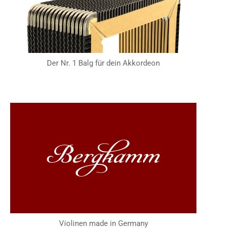
Der Nr. 1 Balg für dein Akkordeon
Violinen made in Germany