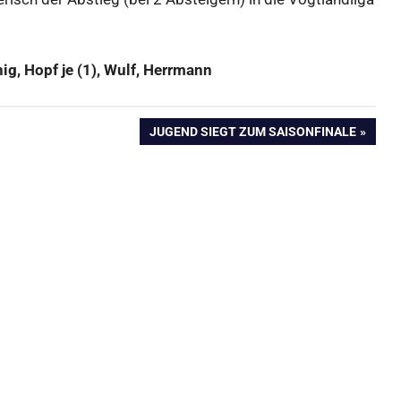
ig, Hopf je (1), Wulf, Herrmann
NÄCHSTER
JUGEND SIEGT ZUM SAISONFINALE
BEITRAG: