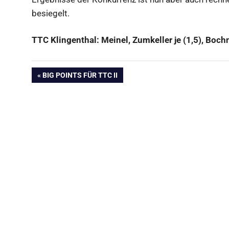
besiegelt.
TTC Klingenthal: Meinel, Zumkeller je (1,5), Bochn
Beitragsnavigation
VORHERIGER
BIG POINTS FÜR TTC II
BEITRAG: