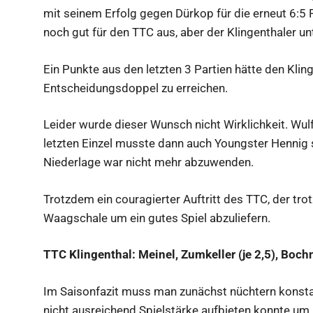
mit seinem Erfolg gegen Dürkop für die erneut 6:5 
noch gut für den TTC aus, aber der Klingenthaler un
Ein Punkte aus den letzten 3 Partien hätte den Kl
Entscheidungsdoppel zu erreichen.
Leider wurde dieser Wunsch nicht Wirklichkeit. Wulf
letzten Einzel musste dann auch Youngster Hennig 
Niederlage war nicht mehr abzuwenden.
Trotzdem ein couragierter Auftritt des TTC, der tr
Waagschale um ein gutes Spiel abzuliefern.
TTC Klingenthal: Meinel, Zumkeller (je 2,5), Bochni
Im Saisonfazit muss man zunächst nüchtern konstat
nicht ausreichend Spielstärke aufbieten konnte um i