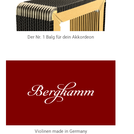
Der Nr. 1 Balg für dein Akkordeon
Violinen made in Germany