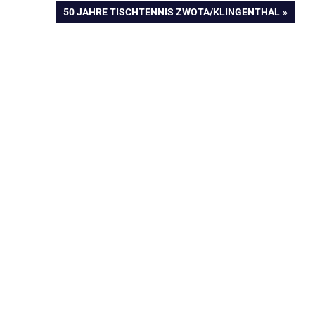
NÄCHSTER
50 JAHRE TISCHTENNIS ZWOTA/KLINGENTHAL
BEITRAG: