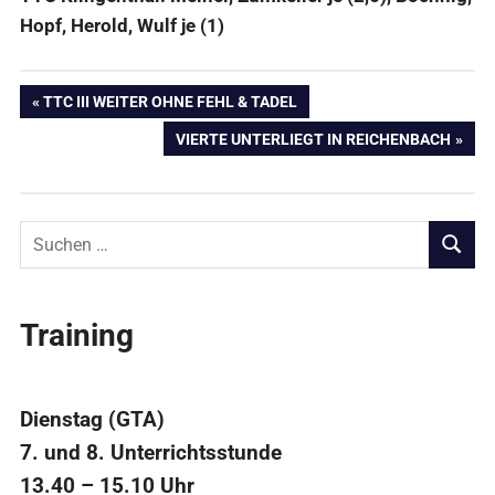
Hopf, Herold, Wulf je (1)
Beitragsnavigation
VORHERIGER
TTC III WEITER OHNE FEHL & TADEL
BEITRAG:
NÄCHSTER
VIERTE UNTERLIEGT IN REICHENBACH
BEITRAG:
Suchen
nach:
SUCHE
Training
Dienstag (GTA)
7. und 8. Unterrichtsstunde
13.40 – 15.10 Uhr