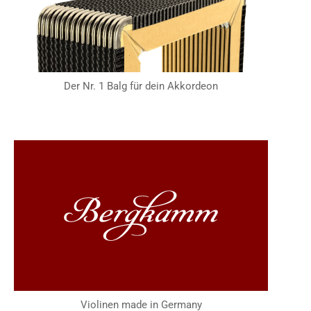
Der Nr. 1 Balg für dein Akkordeon
Violinen made in Germany