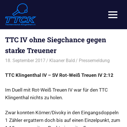
Zum
TTC
Inhalt
springen
MENÜ
Klingenthal
Der
e.V.
Tischtennisclub
TTC IV ohne Siegchance gegen
in
Klingenthal.
starke Treuener
18. September 2017
Klaaner Bald
Pressemeldung
TTC Klingenthal IV – SV Rot-Weiß Treuen IV 2:12
Im Duell mit Rot-Weiß Treuen IV war für den TTC
Klingenthal nichts zu holen.
Zwar konnten Körner/Divoky in den Eingangsdoppeln
1 Zähler ergattern doch bis auf einen Einzelpunkt, zum