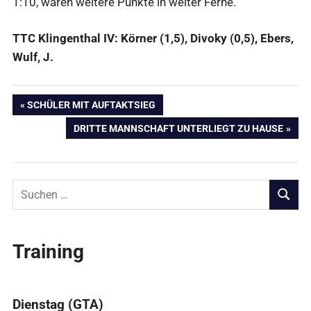
1:10, waren weitere Punkte in weiter Ferne.
TTC Klingenthal IV: Körner (1,5), Divoky (0,5), Ebers,
Wulf, J.
Beitragsnavigation
VORHERIGER
SCHÜLER MIT AUFTAKTSIEG
BEITRAG:
NÄCHSTER
DRITTE MANNSCHAFT UNTERLIEGT ZU HAUSE
BEITRAG:
Suchen
nach:
SUCHE
Training
Dienstag (GTA)