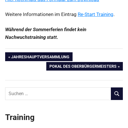
Weitere Informationen im Eintrag
Re-Start Training
.
Während der Sommerferien findet kein
Nachwuchstraining statt.
Beitragsnavigation
VORHERIGER
JAHRESHAUPTVERSAMMLUNG
BEITRAG:
NÄCHSTER
POKAL DES OBERBÜRGERMEISTERS
BEITRAG:
Suchen
nach:
SUCHE
Training