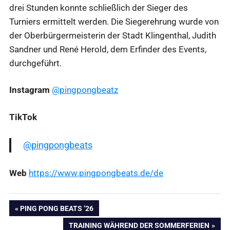
drei Stunden konnte schließlich der Sieger des
Turniers ermittelt werden. Die Siegerehrung wurde von
der Oberbürgermeisterin der Stadt Klingenthal, Judith
Sandner und René Herold, dem Erfinder des Events,
durchgeführt.
Instagram
@pingpongbeatz
TikTok
@pingpongbeats
Web
https://www.pingpongbeats.de/de
Beitragsnavigation
VORHERIGER
PING PONG BEATS ’26
BEITRAG:
NÄCHSTER
TRAINING WÄHREND DER SOMMERFERIEN